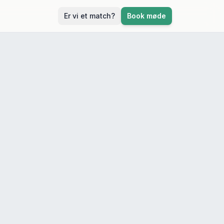
Er vi et match?
Book møde