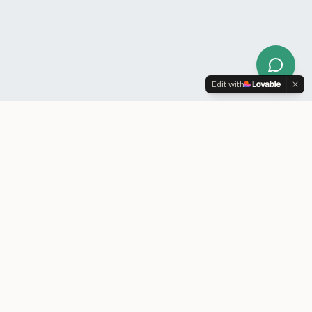
Edit with
KONTAKT
Book møde
Er vi et match?
Kontakt