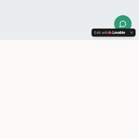
Edit with
XILIUM
ERP-system til lagerførende B2B-virksomheder
– bygget på e-conomic.
Xilium A/S
Horsensvej 584
7120 Vejle Øst
CVR: 39538849