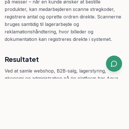
på messer – når en kunde ønsker at bestille
produkter, kan medarbejderen scanne stregkoder,
registrere antal og oprette ordren direkte. Scannerne
bruges samtidig til lagerarbejde og
reklamationshåndtering, hvor billeder og
dokumentation kan registreres direkte i systemet.
Resultatet
Ved at samle webshop, B2B-salg, lagerstyring,
økonomi og administration på én platform har Aqua
Dulce fået ét samlet datagrundlag og én arbejdsgang
på tværs af hele virksomheden. De udfordringer, der
tidligere opstod mellem Rackbeat og e-conomic, er
blevet elimineret, og virksomheden har fået et langt
bedre overblik over lager, salg og ordreflow. Samtidig
har de fået en fleksibel løsning, der understøtter både