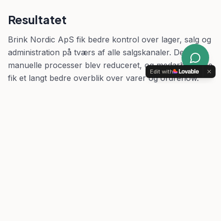
Resultatet
Brink Nordic ApS fik bedre kontrol over lager, salg og
administration på tværs af alle salgskanaler. De
manuelle processer blev reduceret, og medarbejderne
Edit with
fik et langt bedre overblik over varer og ordreflow.
Produktionsmodulet har samtidig gjort samarbejdet
med fabrikken i Polen mere effektivt, hvilket har
reduceret behovet for rejser mellem Danmark og
Polen markant og skabt en mere smidig drift på tværs
af organisationen.
Kunne det her være jer?