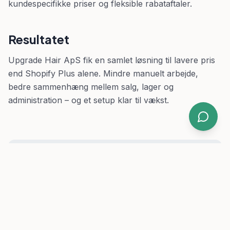
kundespecifikke priser og fleksible rabataftaler.
Resultatet
Upgrade Hair ApS fik en samlet løsning til lavere pris
end Shopify Plus alene. Mindre manuelt arbejde,
bedre sammenhæng mellem salg, lager og
administration – og et setup klar til vækst.
Kunne det her være jer?
Lad os tage en uforpligtende snak om jeres
setup.
Book et møde