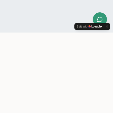
Edit with
XILIUM
ERP-system til lagerførende B2B-virksomheder
– bygget på e-conomic.
Xilium A/S
Horsensvej 584
7120 Vejle Øst
CVR: 39538849