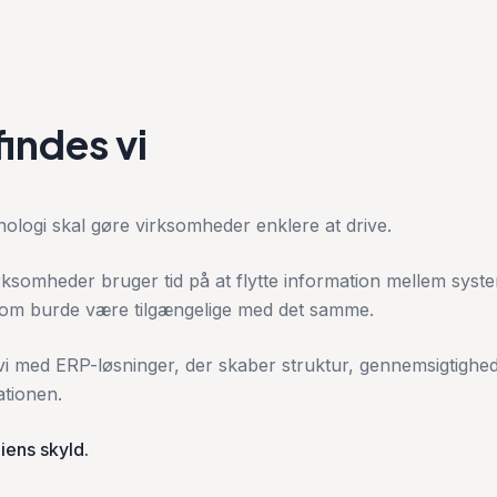
findes vi
knologi skal gøre virksomheder enklere at drive.
ksomheder bruger tid på at flytte information mellem system
 som burde være tilgængelige med det samme.
vi med ERP-løsninger, der skaber struktur, gennemsigtighe
ationen.
iens skyld.