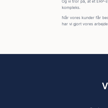
Og vi tror på, at et ERP-
kompleks.
Når vores kunder får bedr
har vi gjort vores arbejde 
V