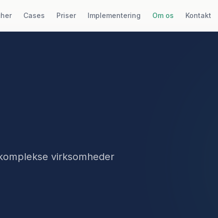
cher
Cases
Priser
Implementering
Om os
Kontakt
i komplekse virksomheder