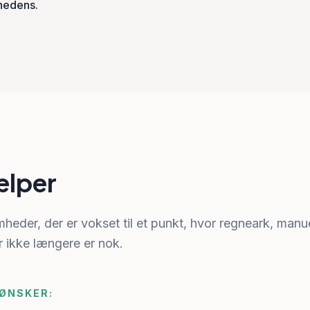
hedens.
ælper
mheder, der er vokset til et punkt, hvor regneark, man
 ikke længere er nok.
ØNSKER: