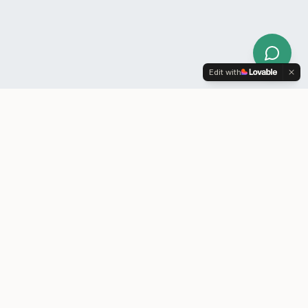
Edit with
XILIUM
ERP-system til lagerførende B2B-virksomheder
– bygget på e-conomic.
Xilium A/S
Horsensvej 584
7120 Vejle Øst
CVR: 39538849