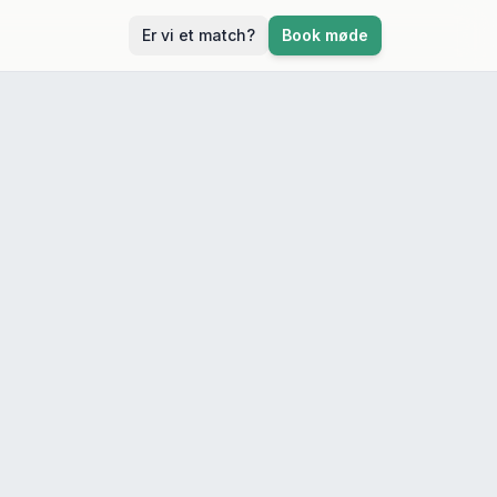
Er vi et match?
Book møde